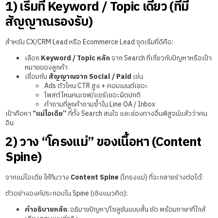
1) เริ่มที่ Keyword / Topic เดียว (ที่มี
สัญญาณรองรับ)
สำหรับ CX/CRM Lead หรือ Ecommerce Lead จุดเริ่มที่ดีคือ:
เลือก
Keyword / Topic หลัก
จาก Search ที่เกี่ยวกับปัญหาหรือเป้า
หมายของลูกค้า
เชื่อมกับ
สัญญาณจาก Social / Paid
เช่น
Ads ตัวไหน CTR สูง + คอมเมนต์เยอะ
โพสต์ไหนคนเซฟ/แชร์เยอะผิดปกติ
คำถามที่ลูกค้าถามซ้ำใน Line OA / Inbox
เป้าคือหา
“แม่ไอเดีย”
ที่ทั้ง Search สนใจ และช่องทางอื่นพิสูจน์แล้วว่าคน
อิน
2) วาง “โครงแม่” ของเนื้อหา (Content
Spine)
จากแม่ไอเดีย ให้ทีมวาง
Content Spine
(โครงแม่) ที่จะกลายร่างต่อได้:
ตัวอย่างองค์ประกอบใน Spine (เชิงแนวคิด):
คำอธิบายหลัก
: อธิบายปัญหา/โซลูชันแบบสั้น ชัด พร้อมภาษาที่ใกล้