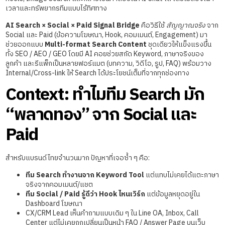
เวลาและทรัพยากรทีมแบบไร้ทิศทาง
AI Search × Social × Paid Signal Bridge
คือวิธีใช้
สัญญาณจริง
จาก
Social และ Paid (ข้อความโฆษณา, Hook, คอมเมนต์, Engagement) มา
ช่วยออกแบบ
Multi-format Search Content
ชุดเดียวให้แข็งแรงขึ้น
ทั้ง SEO / AEO / GEO โดยมี AI คอยช่วยสกัด Keyword, ภาษาจริงของ
ลูกค้า และรีแพ็กเป็นหลายฟอร์แมต (บทความ, วิดีโอ, รูป, FAQ) พร้อมวาง
Internal/Cross-link ให้ Search ได้ประโยชน์เต็มที่จากทุกช่องทาง
Context: ทำไมทีม Search มัก
“พลาดทอง” จาก Social และ
Paid
สำหรับแบรนด์ไทยจำนวนมาก ปัญหาที่เจอซ้ำ ๆ คือ:
ทีม Search ทำงานจาก Keyword Tool
แต่แทบไม่เคยได้แตะภาษา
จริงจากคอมเมนต์/แชต
ทีม Social / Paid รู้ดีว่า Hook ไหนเวิร์ก
แต่ข้อมูลหยุดอยู่ใน
Dashboard โฆษณา
CX/CRM Lead เห็นคำถามแบบเดิม ๆ ใน Line OA, Inbox, Call
Center แต่ไม่เคยถูกเปลี่ยนเป็นหน้า FAQ / Answer Page บนเว็บ