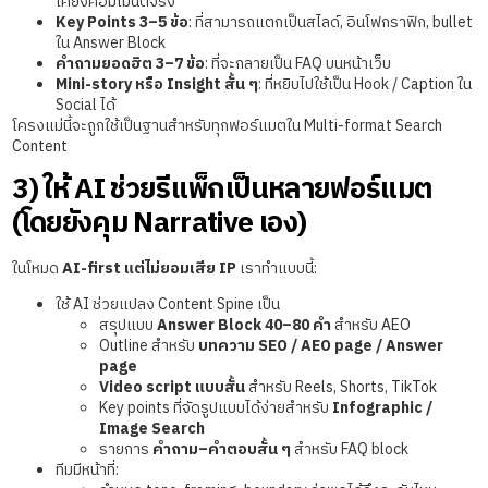
เคียงคอมเมนต์จริง
Key Points 3–5 ข้อ
: ที่สามารถแตกเป็นสไลด์, อินโฟกราฟิก, bullet
ใน Answer Block
คำถามยอดฮิต 3–7 ข้อ
: ที่จะกลายเป็น FAQ บนหน้าเว็บ
Mini-story หรือ Insight สั้น ๆ
: ที่หยิบไปใช้เป็น Hook / Caption ใน
Social ได้
โครงแม่นี้จะถูกใช้เป็นฐานสำหรับทุกฟอร์แมตใน Multi-format Search
Content
3) ให้ AI ช่วยรีแพ็กเป็นหลายฟอร์แมต
(โดยยังคุม Narrative เอง)
ในโหมด
AI-first แต่ไม่ยอมเสีย IP
เราทำแบบนี้:
ใช้ AI ช่วยแปลง Content Spine เป็น
สรุปแบบ
Answer Block 40–80 คำ
สำหรับ AEO
Outline สำหรับ
บทความ SEO / AEO page / Answer
page
Video script แบบสั้น
สำหรับ Reels, Shorts, TikTok
Key points ที่จัดรูปแบบได้ง่ายสำหรับ
Infographic /
Image Search
รายการ
คำถาม–คำตอบสั้น ๆ
สำหรับ FAQ block
ทีมมีหน้าที่: