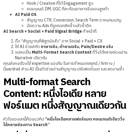
Hook / Creative ที่ได้ Engagement สูง
คอมเมนต์, DM, UGC ที่สะท้อนภาษาจริงของลูกค้า
AI Paid OS
สัญญาณ CTR, Conversion, Search Term จากแคมเปญ
ข้อความ Ads ที่ถูกกดคลิกซ้ำแล้วซ้ำอีก
AI Search × Social × Paid Signal Bridge
ทำหน้าที่:
ดึง “สัญญาณที่พิสูจน์แล้ว” จาก Social + Paid + CX
ให้ AI ช่วยสกัด
ภาษาจริง, คำถามจริง, Pain/Desire จริง
แปลงเป็น
Multi-format Search Content
ที่วิ่งได้หลายช่องผ่าน
Narrative เดียวกัน
คุณยังคงต้องใช้ expertise ของทีม ในการกำหนดกลยุทธ์ / ทิศทาง /
Guardrail ส่วน AI เป็นตัวช่วยอ่านสัญญาณ ปรับฟอร์แมต และลดงานซ้ำ
Multi-format Search
Content: หนึ่งไอเดีย หลาย
ฟอร์แมต หนึ่งสัญญาณเดียวกัน
หัวใจของบทนี้คือแนวคิด
“หนึ่งไอเดียหลายฟอร์แมต คอนเทนต์เดียววิ่ง
ได้หลายช่องทาง Search”