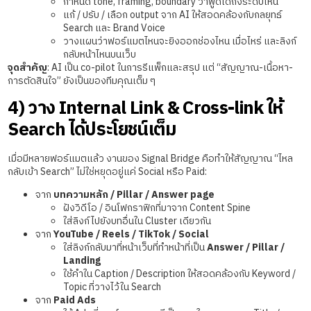
กำหนด tone, framing, boundary ว่าพูดได้ถึงระดับไหน
แก้ / ปรับ / เลือก output จาก AI ให้สอดคล้องกับกลยุทธ์
Search และ Brand Voice
วางแผนว่าฟอร์แมตไหนจะยิงออกช่องไหน เมื่อไหร่ และลิงก์
กลับหน้าไหนบนเว็บ
จุดสำคัญ
: AI เป็น co-pilot ในการรีแพ็กและสรุป แต่ “สัญญาณ-เนื้อหา-
การตัดสินใจ” ยังเป็นของทีมคุณเต็ม ๆ
4) วาง Internal Link & Cross-link ให้
Search ได้ประโยชน์เต็ม
เมื่อมีหลายฟอร์แมตแล้ว งานของ Signal Bridge คือทำให้สัญญาณ “ไหล
กลับเข้า Search” ไม่ใช่หยุดอยู่แค่ Social หรือ Paid:
จาก
บทความหลัก / Pillar / Answer page
ฝังวิดีโอ / อินโฟกราฟิกที่มาจาก Content Spine
ใส่ลิงก์ไปยังบทอื่นใน Cluster เดียวกัน
จาก
YouTube / Reels / TikTok / Social
ใส่ลิงก์กลับมาที่หน้าเว็บที่ทำหน้าที่เป็น
Answer / Pillar /
Landing
ใช้คำใน Caption / Description ให้สอดคล้องกับ Keyword /
Topic ที่วางไว้ใน Search
จาก
Paid Ads