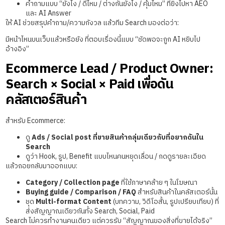
คำถามแบบ “ยังไง / ดีไหม / ต่างกันยังไง / คุ้มไหม” ที่ยิงไปหา AEO
และ AI Answer
ให้ AI ช่วยสรุปคำถาม/ความกังวล แล้วทีม Search มองต่อว่า:
มีหน้าไหนบนเว็บแล้วหรือยัง ที่ตอบเรื่องนี้แบบ “ชัดพอจะถูก AI หยิบไป
อ้างอิง”
Ecommerce Lead / Product Owner:
Search × Social × Paid เพื่อดัน
คลัสเตอร์สินค้า
สำหรับ Ecommerce:
ดู
Ads / Social post ที่ขายสินค้ากลุ่มเดียวกับที่อยากดันใน
Search
ดูว่า Hook, รูป, Benefit แบบไหนคนหยุดเลื่อน / กดดูรายละเอียด
แล้วถอยกลับมาออกแบบ:
Category / Collection page
ที่ใช้ภาษาคล้าย ๆ ในโฆษณา
Buying guide / Comparison / FAQ
สำหรับสินค้าในคลัสเตอร์นั้น
ชุด
Multi-format Content
(บทความ, วิดีโอสั้น, รูปเปรียบเทียบ) ที่
ส่งสัญญาณเดียวกันทั้ง Search, Social, Paid
Search ไม่ควรทำงานคนเดียว แต่ควรรับ “สัญญาณของสิ่งที่ขายได้จริง”