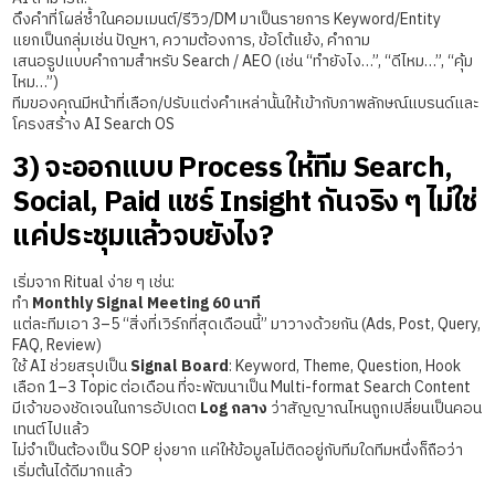
ดึงคำที่โผล่ซ้ำในคอมเมนต์/รีวิว/DM มาเป็นรายการ Keyword/Entity
แยกเป็นกลุ่มเช่น ปัญหา, ความต้องการ, ข้อโต้แย้ง, คำถาม
เสนอรูปแบบคำถามสำหรับ Search / AEO (เช่น “ทำยังไง…”, “ดีไหม…”, “คุ้ม
ไหม…”)
ทีมของคุณมีหน้าที่เลือก/ปรับแต่งคำเหล่านั้นให้เข้ากับภาพลักษณ์แบรนด์และ
โครงสร้าง AI Search OS
3) จะออกแบบ Process ให้ทีม Search,
Social, Paid แชร์ Insight กันจริง ๆ ไม่ใช่
แค่ประชุมแล้วจบยังไง?
เริ่มจาก Ritual ง่าย ๆ เช่น:
ทำ
Monthly Signal Meeting 60 นาที
แต่ละทีมเอา 3–5 “สิ่งที่เวิร์กที่สุดเดือนนี้” มาวางด้วยกัน (Ads, Post, Query,
FAQ, Review)
ใช้ AI ช่วยสรุปเป็น
Signal Board
: Keyword, Theme, Question, Hook
เลือก 1–3 Topic ต่อเดือน ที่จะพัฒนาเป็น Multi-format Search Content
มีเจ้าของชัดเจนในการอัปเดต
Log กลาง
ว่าสัญญาณไหนถูกเปลี่ยนเป็นคอน
เทนต์ไปแล้ว
ไม่จำเป็นต้องเป็น SOP ยุ่งยาก แค่ให้ข้อมูลไม่ติดอยู่กับทีมใดทีมหนึ่งก็ถือว่า
เริ่มต้นได้ดีมากแล้ว