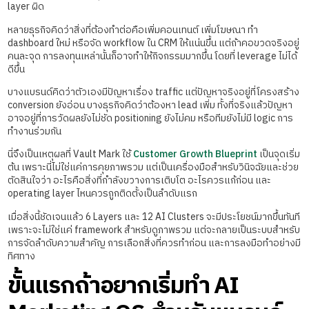
layer ผิด
หลายธุรกิจคิดว่าสิ่งที่ต้องทำต่อคือเพิ่มคอนเทนต์ เพิ่มโฆษณา ทำ
dashboard ใหม่ หรือจัด workflow ใน CRM ให้แน่นขึ้น แต่ถ้าคอขวดจริงอยู่
คนละจุด การลงทุนเหล่านั้นก็อาจทำให้กิจกรรมมากขึ้น โดยที่ leverage ไม่ได้
ดีขึ้น
บางแบรนด์คิดว่าตัวเองมีปัญหาเรื่อง traffic แต่ปัญหาจริงอยู่ที่โครงสร้าง
conversion ยังอ่อน บางธุรกิจคิดว่าต้องหา lead เพิ่ม ทั้งที่จริงแล้วปัญหา
อาจอยู่ที่การวัดผลยังไม่ชัด positioning ยังไม่คม หรือทีมยังไม่มี logic การ
ทำงานร่วมกัน
นี่จึงเป็นเหตุผลที่ Vault Mark ใช้
Customer Growth Blueprint
เป็นจุดเริ่ม
ต้น เพราะนี่ไม่ใช่แค่การคุยภาพรวม แต่เป็นเครื่องมือสำหรับวินิจฉัยและช่วย
ตัดสินใจว่า อะไรคือสิ่งที่กำลังขวางการเติบโต อะไรควรแก้ก่อน และ
operating layer ไหนควรถูกติดตั้งเป็นลำดับแรก
เมื่อสิ่งนี้ชัดเจนแล้ว 6 Layers และ 12 AI Clusters จะมีประโยชน์มากขึ้นทันที
เพราะจะไม่ใช่แค่ framework สำหรับดูภาพรวม แต่จะกลายเป็นระบบสำหรับ
การจัดลำดับความสำคัญ การเลือกสิ่งที่ควรทำก่อน และการลงมือทำอย่างมี
ทิศทาง
ขั้นแรกถ้าอยากเริ่มทำ AI