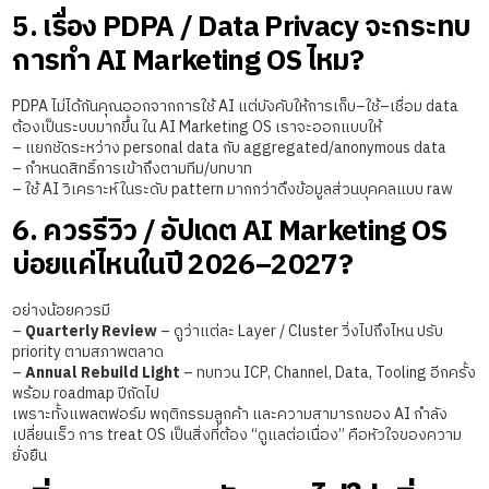
5. เรื่อง PDPA / Data Privacy จะกระทบ
การทำ AI Marketing OS ไหม?
PDPA ไม่ได้กันคุณออกจากการใช้ AI แต่บังคับให้การเก็บ–ใช้–เชื่อม data
ต้องเป็นระบบมากขึ้น ใน AI Marketing OS เราจะออกแบบให้
– แยกชัดระหว่าง personal data กับ aggregated/anonymous data
– กำหนดสิทธิ์การเข้าถึงตามทีม/บทบาท
– ใช้ AI วิเคราะห์ในระดับ pattern มากกว่าดึงข้อมูลส่วนบุคคลแบบ raw
6. ควรรีวิว / อัปเดต AI Marketing OS
บ่อยแค่ไหนในปี 2026–2027?
อย่างน้อยควรมี
–
Quarterly Review
– ดูว่าแต่ละ Layer / Cluster วิ่งไปถึงไหน ปรับ
priority ตามสภาพตลาด
–
Annual Rebuild Light
– ทบทวน ICP, Channel, Data, Tooling อีกครั้ง
พร้อม roadmap ปีถัดไป
เพราะทั้งแพลตฟอร์ม พฤติกรรมลูกค้า และความสามารถของ AI กำลัง
เปลี่ยนเร็ว การ treat OS เป็นสิ่งที่ต้อง “ดูแลต่อเนื่อง” คือหัวใจของความ
ยั่งยืน