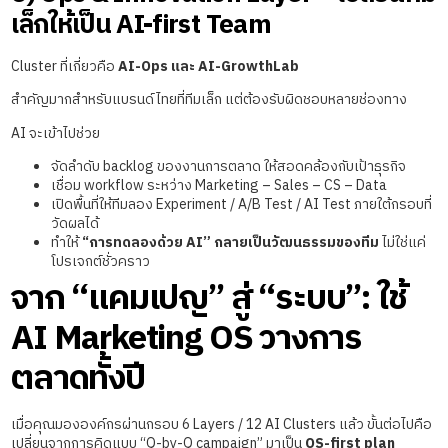
เล็กให้เป็น AI-first Team
Cluster ที่เกี่ยวคือ
AI-Ops และ AI-GrowthLab
สำคัญมากสำหรับแบรนด์ไทยที่ทีมเล็ก แต่ต้องรับผิดชอบหลายช่องทาง
AI จะเข้าไปช่วย
จัดลำดับ backlog ของงานการตลาด ให้สอดคล้องกับเป้าธุรกิจ
เชื่อม workflow ระหว่าง Marketing – Sales – CS – Data
เปิดพื้นที่ให้ทีมลอง Experiment / A/B Test / AI Test ภายใต้กรอบที่
วัดผลได้
ทำให้
“การทดลองด้วย AI” กลายเป็นวัฒนธรรมของทีม
ไม่ใช่แค่
โปรเจกต์ชั่วคราว
จาก “แคมเปญ” สู่ “ระบบ”: ใช้
AI Marketing OS วางการ
ตลาดทั้งปี
เมื่อคุณมององค์กรผ่านกรอบ 6 Layers / 12 AI Clusters แล้ว ขั้นต่อไปคือ
เปลี่ยนจากการคิดแบบ “Q-by-Q campaign” มาเป็น
OS-first plan