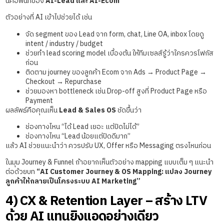
นี่คือพื้นที่ของ
AI-Lead และ AI-Ecom
ตัวอย่างที่ AI เข้าไปช่วยได้ เช่น
จัด segment ของ Lead จาก form, chat, Line OA, inbox โดยดู
intent / industry / budget
ช่วยทำ lead scoring model เบื้องต้น ให้ทีมเซลส์รู้ว่าใครควรโฟกัส
ก่อน
ติดตาม journey ของลูกค้า Ecom จาก Ads → Product Page →
Checkout → Repurchase
ช่วยมองหา bottleneck เช่น Drop-off สูงที่ Product Page หรือ
Payment
ผลลัพธ์คือคุณเห็น
Lead & Sales OS
ชัดขึ้นว่า
ช่องทางไหน “ได้ Lead เยอะ แต่ปิดไม่ได้”
ช่องทางไหน “Lead น้อยแต่ปิดดีมาก”
แล้ว AI ช่วยแนะนำว่า ควรปรับ UX, Offer หรือ Messaging ตรงไหนก่อน
ในมุม Journey & Funnel ถ้าอยากเห็นตัวอย่าง mapping แบบเต็ม ๆ แนะนำ
ต่อด้วยบท
“AI Customer Journey & OS Mapping: แปลง Journey
ลูกค้าให้กลายเป็นโครงระบบ AI Marketing”
4) CX & Retention Layer – สร้าง LTV
ด้วย AI แทนยิงแอดอย่างเดียว