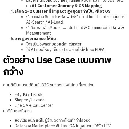
Layer ที่เกี่ยวกับ Journey/Funnel ลอง map ตามตัวอย่างใน
บท
AI Customer Journey & OS Mapping
เลือก 1–2 Cluster ที่ impact สูงสุดมาทำเป็น Pilot OS
ถ้าขายผ่าน Search หนัก → โฟกัส Traffic + Lead จากมุมมอง
AI-Search / AI-Lead
ถ้าทีมเซลส์สำคัญมาก → เน้น Lead & Commerce + Data &
Measurement
วาง governance ให้ชัด
ใครเป็น owner ของแต่ละ cluster
ใช้ AI แบบไหน / เก็บ data อย่างไรให้ไม่ชน PDPA
ตัวอย่าง Use Case แบบภาพ
กว้าง
สมมติเป็นแบรนด์สินค้า B2C ขนาดกลางในไทย ที่ขายผ่าน
FB / IG / TikTok
Shopee / Lazada
Line OA + Call Center
ปกติทีมเจอปัญหา
ยิง Ads หนัก แต่ไม่รู้ว่าช่องทางไหนทำกำไรจริง
Data จาก Marketplace กับ Line OA ไม่ถูกเอามาใช้วัด LTV