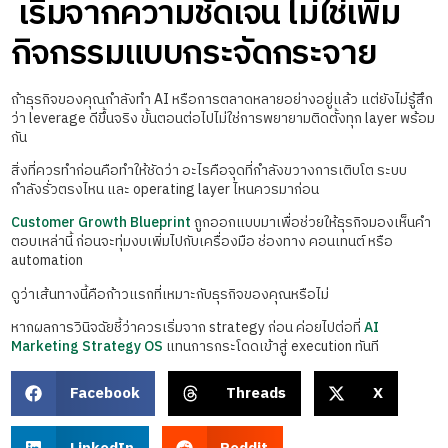
เริ่มจากความชัดเจน ไม่ใช่เพิ่ม
กิจกรรมแบบกระจัดกระจาย
ถ้าธุรกิจของคุณกำลังทำ AI หรือการตลาดหลายอย่างอยู่แล้ว แต่ยังไม่รู้สึก
ว่า leverage ดีขึ้นจริง ขั้นตอนต่อไปไม่ใช่การพยายามติดตั้งทุก layer พร้อม
กัน
สิ่งที่ควรทำก่อนคือทำให้ชัดว่า อะไรคือจุดที่กำลังขวางการเติบโต ระบบ
กำลังรั่วตรงไหน และ operating layer ไหนควรมาก่อน
Customer Growth Blueprint
ถูกออกแบบมาเพื่อช่วยให้ธุรกิจมองเห็นคำ
ตอบเหล่านี้ ก่อนจะทุ่มงบเพิ่มไปกับเครื่องมือ ช่องทาง คอนเทนต์ หรือ
automation
ดูว่าเส้นทางนี้คือก้าวแรกที่เหมาะกับธุรกิจของคุณหรือไม่
หากผลการวินิจฉัยชี้ว่าควรเริ่มจาก strategy ก่อน ค่อยไปต่อที่
AI
Marketing Strategy OS
แทนการกระโดดเข้าสู่ execution ทันที
Facebook
Threads
X