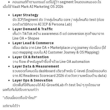
คอนเทนต์ทำตามเทรนด์ แต่ไม่รู้ว่า segment ไหนตอบสนองอะไร
เมื่อใช้ Vault Mark AI Marketing OS 2026
Layer Strategy
จัด ICP/Segment ชัด ว่ากลุ่มไหนคือ core / กลุ่มไหนคือ test (ต่อย
อดด้วยวิธีคิดจาก AI ICP & Persona Lab)
Layer Demand & Traffic
เห็นว่า TikTok สร้าง awareness ดี แต่ conversion สุดท้ายมาจาก
Line OA + Shopee
Layer Lead & Commerce
เชื่อม data จาก Line OA + Marketplace มาดู journey ต่อเนื่อง (ใช้
แนว mapping แบบใน AI Customer Journey & OS Mapping)
Layer CX & Retention
วาง flow สำหรับลูกค้าซื้อซ้ำด้วย Line OA automation
Layer Data & Measurement
รวบยอดทั้งหมดใน dashboard เดียวสำหรับ C-level (โดยมีกรอบคิด
จาก AI Readiness Scorecard 2026 ช่วยวัดความพร้อมด้าน data)
Layer Ops & Innovation
เปิดพื้นที่ให้ทีมลองใช้ AI-GrowthLab ทำ test ใหม่ ๆ ทุกไตรมาส
ผลคือทีมไม่ต้องถามแค่ว่า
“เดือนนี้ยอดถึงเป้าไหม?”
แต่ถามได้ว่า