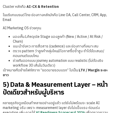
Cluster หลักคือ
AI-CX & Retention
ในบริบทแบรนด์ไทย ช่องทางหลักมักคือ Line OA, Call Center, CRM, App,
Email
AI Marketing OS ช่วยคุณ
มองเห็น Lifecycle Stage ของลูกค้า (New / Active / At Risk /
Churn)
แนะนำจังหวะการสื่อสาร (cadence) และช่องทางที่เหมาะสม
ตรวจ pattern ว่าลูกค้ากลุ่มไหนมีโอกาสซื้อซ้ำสูง ถ้าได้ข้อเสนอ/
คอนเทนต์แบบไหน
ช่วยทีมออกแบบ journey automation แบบ realistic (ไม่ต้องยิง
workflow 30 เส้นในวันเดียว)
เป้าหมายคือย้ายโฟกัสจาก “ยอดขายรอบแรก” ไปเป็น
LTV / Margin ระยะ
ยาว
5) Data & Measurement Layer – หน้า
ปัดเดียวสำหรับผู้บริหาร
หลายธุรกิจดูเหมือนทำหลายอย่างอยู่แล้ว แต่ยังไม่พร้อมจะ scale AI
marketing จริง เพราะ measurement layer ยังไม่แข็งแรง ก่อนเร่ง
execution เพิ่ม ควรใช้
AI Readiness Scorecard 2026
เพื่อตรวจความ