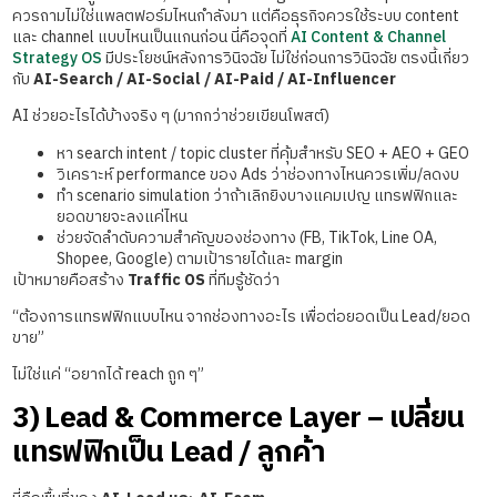
ควรถามไม่ใช่แพลตฟอร์มไหนกำลังมา แต่คือธุรกิจควรใช้ระบบ content
และ channel แบบไหนเป็นแกนก่อน นี่คือจุดที่
AI Content & Channel
Strategy OS
มีประโยชน์หลังการวินิจฉัย ไม่ใช่ก่อนการวินิจฉัย ตรงนี้เกี่ยว
กับ
AI-Search / AI-Social / AI-Paid / AI-Influencer
AI ช่วยอะไรได้บ้างจริง ๆ (มากกว่าช่วยเขียนโพสต์)
หา search intent / topic cluster ที่คุ้มสำหรับ SEO + AEO + GEO
วิเคราะห์ performance ของ Ads ว่าช่องทางไหนควรเพิ่ม/ลดงบ
ทำ scenario simulation ว่าถ้าเลิกยิงบางแคมเปญ แทรฟฟิกและ
ยอดขายจะลงแค่ไหน
ช่วยจัดลำดับความสำคัญของช่องทาง (FB, TikTok, Line OA,
Shopee, Google) ตามเป้ารายได้และ margin
เป้าหมายคือสร้าง
Traffic OS
ที่ทีมรู้ชัดว่า
“ต้องการแทรฟฟิกแบบไหน จากช่องทางอะไร เพื่อต่อยอดเป็น Lead/ยอด
ขาย”
ไม่ใช่แค่ “อยากได้ reach ถูก ๆ”
3) Lead & Commerce Layer – เปลี่ยน
แทรฟฟิกเป็น Lead / ลูกค้า