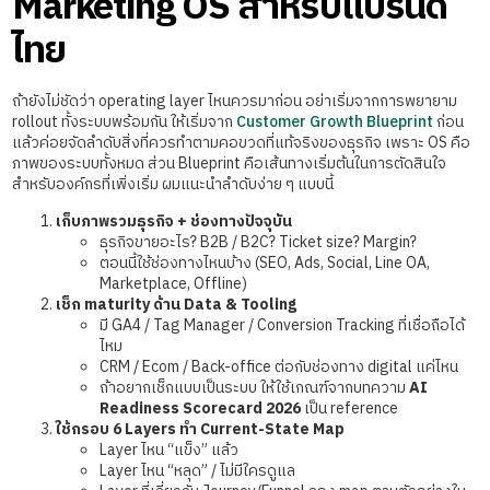
Marketing OS สำหรับแบรนด์
ไทย
ถ้ายังไม่ชัดว่า operating layer ไหนควรมาก่อน อย่าเริ่มจากการพยายาม
rollout ทั้งระบบพร้อมกัน ให้เริ่มจาก
Customer Growth Blueprint
ก่อน
แล้วค่อยจัดลำดับสิ่งที่ควรทำตามคอขวดที่แท้จริงของธุรกิจ เพราะ OS คือ
ภาพของระบบทั้งหมด ส่วน Blueprint คือเส้นทางเริ่มต้นในการตัดสินใจ
สำหรับองค์กรที่เพิ่งเริ่ม ผมแนะนำลำดับง่าย ๆ แบบนี้
เก็บภาพรวมธุรกิจ + ช่องทางปัจจุบัน
ธุรกิจขายอะไร? B2B / B2C? Ticket size? Margin?
ตอนนี้ใช้ช่องทางไหนบ้าง (SEO, Ads, Social, Line OA,
Marketplace, Offline)
เช็ก maturity ด้าน Data & Tooling
มี GA4 / Tag Manager / Conversion Tracking ที่เชื่อถือได้
ไหม
CRM / Ecom / Back-office ต่อกับช่องทาง digital แค่ไหน
ถ้าอยากเช็กแบบเป็นระบบ ให้ใช้เกณฑ์จากบทความ
AI
Readiness Scorecard 2026
เป็น reference
ใช้กรอบ 6 Layers ทำ Current-State Map
Layer ไหน “แข็ง” แล้ว
Layer ไหน “หลุด” / ไม่มีใครดูแล