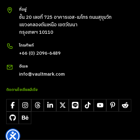
ที่อยู่
ชั้น 20 เลขที่ 725 อาคารเอส-เมโทร ถนนสุขุมวิท
แขวงคลองตันเหนือ เขตวัฒนา
กรุงเทพฯ 10110
โทรศัพท์
+66 (0) 2096-6489
อีเมล
info@vaultmark.com
ติดตามโซเชียลมีเดีย
Facebook
Instagram
Threads
LinkedIn
X
LINE
TikTok
YouTube
Pinterest
Reddit
GitHub
Behance