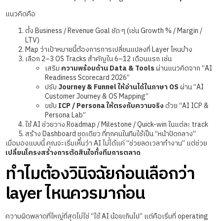
แนวคิดคือ
ตั้ง Business / Revenue Goal ชัด ๆ (เช่น Growth % / Margin /
LTV)
Map ว่าเป้าหมายนี้ต้องการการเปลี่ยนแปลงที่ Layer ไหนบ้าง
เลือก 2–3 OS Tracks สำคัญใน 6–12 เดือนแรก เช่น
เสริม
ความพร้อมด้าน Data & Tools
ผ่านแนวคิดจาก “AI
Readiness Scorecard 2026”
ปรับ
Journey & Funnel ให้อ่านได้ในภาษา OS
ผ่าน “AI
Customer Journey & OS Mapping”
ขยับ
ICP / Persona ให้ตรงกับความจริง
ด้วย “AI ICP &
Persona Lab”
ใช้ AI ช่วยวาง Roadmap / Milestone / Quick-win ในแต่ละ track
สร้าง Dashboard ชุดเดียว ที่ทุกคนในทีมใช้เป็น “หน้าปัดกลาง”
เมื่อมองแบบนี้ คุณจะเริ่มเห็นว่า AI ไม่ได้แค่ “ช่วยลดเวลาทำงาน” แต่ช่วย
เปลี่ยนโครงสร้างการตัดสินใจทั้งทีมการตลาด
ทำไมต้องวินิจฉัยก่อนเลือกว่า
layer ไหนควรมาก่อน
ความผิดพลาดที่ใหญ่ที่สุดไม่ใช่ “ใช้ AI น้อยเกินไป” แต่คือเริ่มที่ operating