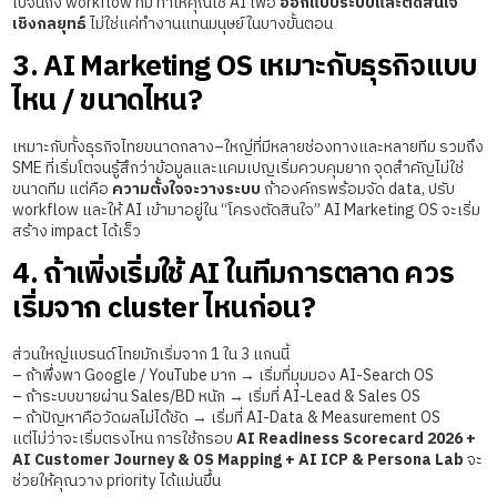
ไปจนถึง workflow ทีม ทำให้คุณใช้ AI เพื่อ
ออกแบบระบบและตัดสินใจ
เชิงกลยุทธ์
ไม่ใช่แค่ทำงานแทนมนุษย์ในบางขั้นตอน
3. AI Marketing OS เหมาะกับธุรกิจแบบ
ไหน / ขนาดไหน?
เหมาะกับทั้งธุรกิจไทยขนาดกลาง–ใหญ่ที่มีหลายช่องทางและหลายทีม รวมถึง
SME ที่เริ่มโตจนรู้สึกว่าข้อมูลและแคมเปญเริ่มควบคุมยาก จุดสำคัญไม่ใช่
ขนาดทีม แต่คือ
ความตั้งใจจะวางระบบ
ถ้าองค์กรพร้อมจัด data, ปรับ
workflow และให้ AI เข้ามาอยู่ใน “โครงตัดสินใจ” AI Marketing OS จะเริ่ม
สร้าง impact ได้เร็ว
4. ถ้าเพิ่งเริ่มใช้ AI ในทีมการตลาด ควร
เริ่มจาก cluster ไหนก่อน?
ส่วนใหญ่แบรนด์ไทยมักเริ่มจาก 1 ใน 3 แกนนี้
– ถ้าพึ่งพา Google / YouTube มาก → เริ่มที่มุมมอง AI-Search OS
– ถ้าระบบขายผ่าน Sales/BD หนัก → เริ่มที่ AI-Lead & Sales OS
– ถ้าปัญหาคือวัดผลไม่ได้ชัด → เริ่มที่ AI-Data & Measurement OS
แต่ไม่ว่าจะเริ่มตรงไหน การใช้กรอบ
AI Readiness Scorecard 2026 +
AI Customer Journey & OS Mapping + AI ICP & Persona Lab
จะ
ช่วยให้คุณวาง priority ได้แม่นขึ้น