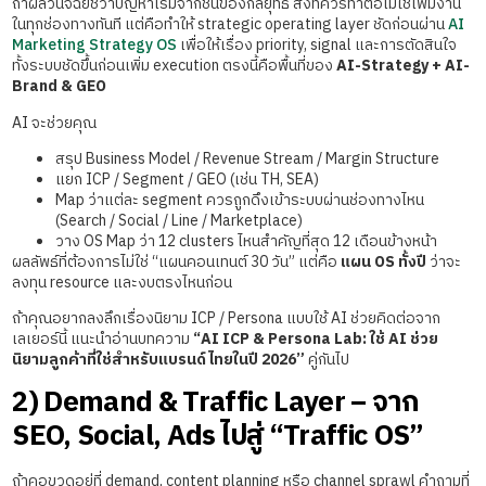
ถ้าผลวินิจฉัยชี้ว่าปัญหาเริ่มจากชั้นของกลยุทธ์ สิ่งที่ควรทำต่อไม่ใช่เพิ่มงาน
ในทุกช่องทางทันที แต่คือทำให้ strategic operating layer ชัดก่อนผ่าน
AI
Marketing Strategy OS
เพื่อให้เรื่อง priority, signal และการตัดสินใจ
ทั้งระบบชัดขึ้นก่อนเพิ่ม execution ตรงนี้คือพื้นที่ของ
AI-Strategy + AI-
Brand & GEO
AI จะช่วยคุณ
สรุป Business Model / Revenue Stream / Margin Structure
แยก ICP / Segment / GEO (เช่น TH, SEA)
Map ว่าแต่ละ segment ควรถูกดึงเข้าระบบผ่านช่องทางไหน
(Search / Social / Line / Marketplace)
วาง OS Map ว่า 12 clusters ไหนสำคัญที่สุด 12 เดือนข้างหน้า
ผลลัพธ์ที่ต้องการไม่ใช่ “แผนคอนเทนต์ 30 วัน” แต่คือ
แผน OS ทั้งปี
ว่าจะ
ลงทุน resource และงบตรงไหนก่อน
ถ้าคุณอยากลงลึกเรื่องนิยาม ICP / Persona แบบใช้ AI ช่วยคิดต่อจาก
เลเยอร์นี้ แนะนำอ่านบทความ
“AI ICP & Persona Lab: ใช้ AI ช่วย
นิยามลูกค้าที่ใช่สำหรับแบรนด์ไทยในปี 2026”
คู่กันไป
2) Demand & Traffic Layer – จาก
SEO, Social, Ads ไปสู่ “Traffic OS”
ถ้าคอขวดอยู่ที่ demand, content planning หรือ channel sprawl คำถามที่