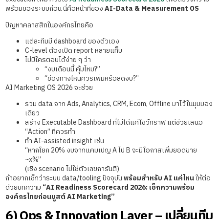
พร้อมของระบบก่อน นี่คือหน้าที่ของ
AI-Data & Measurement OS
ปัญหาคลาสสิกในองค์กรไทยคือ
แต่ละทีมมี dashboard ของตัวเอง
C-level ต้องเปิด report หลายแท็บ
ไม่มีใครตอบได้ง่าย ๆ ว่า
“งบเดือนนี้ คุ้มไหม?”
“ช่องทางไหนควรเพิ่มหรือลดงบ?”
AI Marketing OS 2026 จะช่วย
รวม data จาก Ads, Analytics, CRM, Ecom, Offline มาไว้ในมุมมอง
เดียว
สร้าง Executable Dashboard ที่ไม่ได้แค่โชว์กราฟ แต่ช่วยเสนอ
“Action” ที่ควรทำ
ทำ AI-assisted insight เช่น
“หากโยก 20% งบจากแคมเปญ A ไป B จะมีโอกาสเพิ่มยอดขาย
~x%”
(เชิง scenario ไม่ใช่ตัวเลขการันตี)
ถ้าอยากเช็กว่าระบบ data/tooling ปัจจุบัน
พร้อมสำหรับ AI แค่ไหน
ให้ต่อ
ด้วยบทความ
“AI Readiness Scorecard 2026: เช็กความพร้อม
องค์กรไทยก่อนบูสต์ AI Marketing”
6) Ops & Innovation Layer – เปลี่ยนทีม