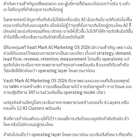
ลำดับความสำคัญเปลี่ยนตลอด และผู้บริหารก็ยังมองไม่ออกว่าจริง ๆ แล้ว
อะไรคือจุดที่กำลังฉุดการเติบโตอยู่
ในหลายกรณี ปัญหาที่แท้จริงไม่ใช่มีเครื่องมือ AI น้อยเกินไป แต่คือยังไม่เห็น
คอขวดที่แท้จริงของธุรกิจ เมื่อยังไม่รู้ว่าจุดที่รั้งการเติบโตอยู่ตรงไหน AI ก็
มักแค่ช่วยเร่งกิจกรรมที่กระจัดกระจายให้เร็วขึ้น ไม่ได้ทำให้การตัดสินใจดีขึ้น
กำไรดีขึ้น หรือเส้นทางเติบโตชัดขึ้นโดยอัตโนมัติ
นี่คือเหตุผลที่ Vault Mark AI Marketing OS 2026 มีความสำคัญ เพราะมัน
ช่วยให้แบรนด์ไทยมองการตลาดเป็นระบบเดียว ตั้งแต่ strategy, demand,
lead flow, revenue, retention, measurement ไปจนถึง operations แต่
ธุรกิจไม่ควรเริ่มจากการพยายามทำทุกอย่างพร้อมกัน สิ่งแรกที่ต้องทำคือ
วินิจฉัยให้ชัดก่อนว่า operating layer ไหนควรมาก่อน
Vault Mark AI Marketing OS 2026 คือภาพรวมของระบบที่เชื่อมกลยุทธ์
ทราฟฟิก การสร้างลีด การเปลี่ยนเป็นรายได้ การรักษาลูกค้า การวัดผล และ
การปฏิบัติการ ให้ทำงานร่วมกันเป็น operating model เดียว
แต่ธุรกิจส่วนใหญ่ไม่ควรเริ่มจากการพยายามสร้างครบทั้ง 6 Layers หรือ
ครบทั้ง 12 AI Clusters พร้อมกัน
สิ่งที่ควรทำก่อนคือระบุให้ได้ว่า ตอนนี้การเติบโตของธุรกิจกำลังติดขัด รั่ว
ไหล หรือไม่ชัดเจนอยู่ตรงไหน
ถ้ายังไม่แน่ใจว่า operating layer ไหนควรมาก่อน จุดเริ่มต้นที่เหมาะที่สุดคือ