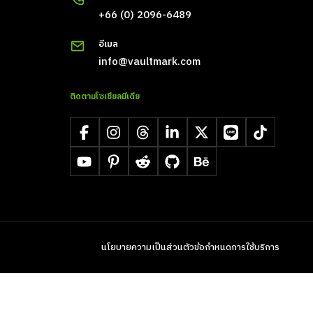
+66 (0) 2096-6489
อีเมล
info@vaultmark.com
ติดตามโซเชียลมีเดีย
Facebook
Instagram
Threads
LinkedIn
X
LINE
TikTok
YouTube
Pinterest
Reddit
GitHub
Behance
นโยบายความเป็นส่วนตัว
ข้อกำหนดการใช้บริการ