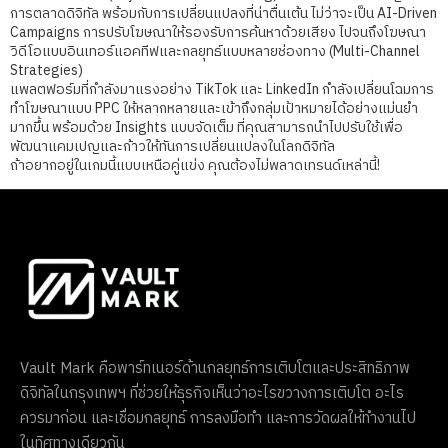
การตลาดดิจิทัล พร้อมกับการเปลี่ยนแปลงที่น่าตื่นเต้น ไม่ว่าจะเป็น AI-Driven
Campaigns การปรับโฆษณาให้รองรับการค้นหาด้วยเสียง ไปจนถึงโฆษณา
วิดีโอแบบอินเทอร์แอคทีฟและกลยุทธ์แบบหลายช่องทาง (Multi-Channel
Strategies)
แพลตฟอร์มที่กำลังมาแรงอย่าง TikTok และ LinkedIn กำลังเปลี่ยนโฉมการ
ทำโฆษณาแบบ PPC ให้หลากหลายและเข้าถึงกลุ่มเป้าหมายได้อย่างแม่นยำ
มากขึ้น พร้อมด้วย Insights แบบจัดเต็ม ที่คุณสามารถนำไปปรับใช้เพื่อ
พัฒนาแคมเปญและก้าวให้ทันการเปลี่ยนแปลงในโลกดิจิทัล
ถ้าอยากอยู่ในเกมนี้แบบเหนือคู่แข่ง คุณต้องไม่พลาดเทรนด์เหล่านี้!
Vault Mark คือพาร์ทเนอร์ด้านกลยุทธ์การเติบโตและประสิทธิภาพ
ดิจิทัลในกรุงเทพฯ ที่ช่วยให้ธุรกิจเห็นว่าอะไรขวางการเติบโต อะไร
ควรมาก่อน และเชื่อมกลยุทธ์ การลงมือทำ และการวัดผลให้ทำงานไป
ในทิศทางเดียวกัน