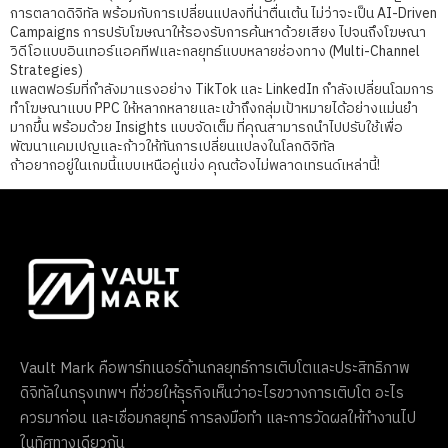
การตลาดดิจิทัล พร้อมกับการเปลี่ยนแปลงที่น่าตื่นเต้น ไม่ว่าจะเป็น AI-Driven
Campaigns การปรับโฆษณาให้รองรับการค้นหาด้วยเสียง ไปจนถึงโฆษณา
วิดีโอแบบอินเทอร์แอคทีฟและกลยุทธ์แบบหลายช่องทาง (Multi-Channel
Strategies)
แพลตฟอร์มที่กำลังมาแรงอย่าง TikTok และ LinkedIn กำลังเปลี่ยนโฉมการ
ทำโฆษณาแบบ PPC ให้หลากหลายและเข้าถึงกลุ่มเป้าหมายได้อย่างแม่นยำ
มากขึ้น พร้อมด้วย Insights แบบจัดเต็ม ที่คุณสามารถนำไปปรับใช้เพื่อ
พัฒนาแคมเปญและก้าวให้ทันการเปลี่ยนแปลงในโลกดิจิทัล
ถ้าอยากอยู่ในเกมนี้แบบเหนือคู่แข่ง คุณต้องไม่พลาดเทรนด์เหล่านี้!
Vault Mark คือพาร์ทเนอร์ด้านกลยุทธ์การเติบโตและประสิทธิภาพ
ดิจิทัลในกรุงเทพฯ ที่ช่วยให้ธุรกิจเห็นว่าอะไรขวางการเติบโต อะไร
ควรมาก่อน และเชื่อมกลยุทธ์ การลงมือทำ และการวัดผลให้ทำงานไป
ในทิศทางเดียวกัน