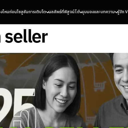
รงไหนก่อน
โซลูชันการเติบโต
ผลลัพธ์ที่พิสูจน์ได้
มุมมองและบทความ
รู้จัก
seller