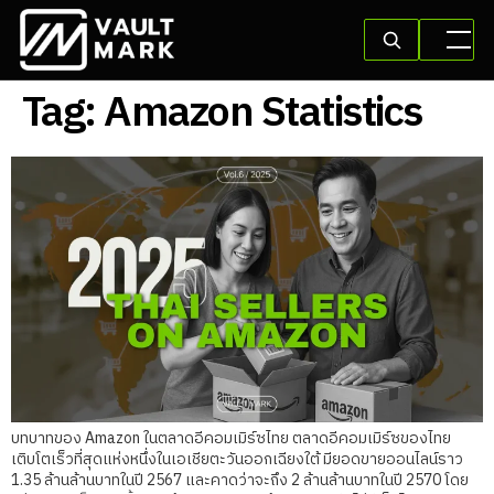
Tag:
Amazon Statistics
บทบาทของ Amazon ในตลาดอีคอมเมิร์ซไทย ตลาดอีคอมเมิร์ซของไทย
เติบโตเร็วที่สุดแห่งหนึ่งในเอเชียตะวันออกเฉียงใต้ มียอดขายออนไลน์ราว
1.35 ล้านล้านบาทในปี 2567 และคาดว่าจะถึง 2 ล้านล้านบาทในปี 2570 โดย