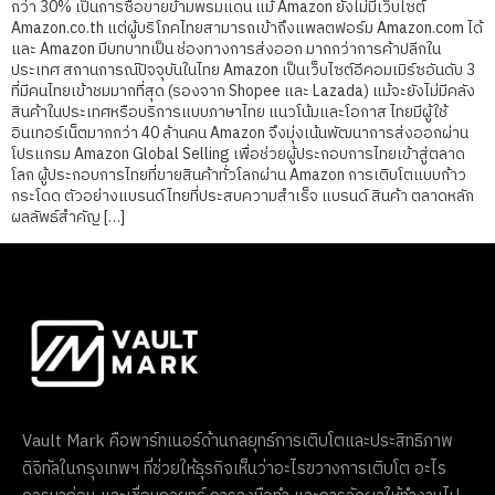
กว่า 30% เป็นการซื้อขายข้ามพรมแดน แม้ Amazon ยังไม่มีเว็บไซต์
Amazon.co.th แต่ผู้บริโภคไทยสามารถเข้าถึงแพลตฟอร์ม Amazon.com ได้
และ Amazon มีบทบาทเป็น ช่องทางการส่งออก มากกว่าการค้าปลีกใน
ประเทศ สถานการณ์ปัจจุบันในไทย Amazon เป็นเว็บไซต์อีคอมเมิร์ซอันดับ 3
ที่มีคนไทยเข้าชมมากที่สุด (รองจาก Shopee และ Lazada) แม้จะยังไม่มีคลัง
สินค้าในประเทศหรือบริการแบบภาษาไทย แนวโน้มและโอกาส ไทยมีผู้ใช้
อินเทอร์เน็ตมากกว่า 40 ล้านคน Amazon จึงมุ่งเน้นพัฒนาการส่งออกผ่าน
โปรแกรม Amazon Global Selling เพื่อช่วยผู้ประกอบการไทยเข้าสู่ตลาด
โลก ผู้ประกอบการไทยที่ขายสินค้าทั่วโลกผ่าน Amazon การเติบโตแบบก้าว
กระโดด ตัวอย่างแบรนด์ไทยที่ประสบความสำเร็จ แบรนด์ สินค้า ตลาดหลัก
ผลลัพธ์สำคัญ […]
Vault Mark คือพาร์ทเนอร์ด้านกลยุทธ์การเติบโตและประสิทธิภาพ
ดิจิทัลในกรุงเทพฯ ที่ช่วยให้ธุรกิจเห็นว่าอะไรขวางการเติบโต อะไร