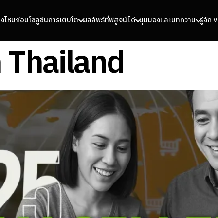
รงไหนก่อน
โซลูชันการเติบโต
ผลลัพธ์ที่พิสูจน์ได้
มุมมองและบทความ
รู้จัก
 Thailand