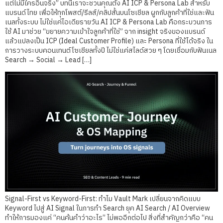
แต่ไม่มีใครอินจริง” บทนี้เราจะชวนคุณตั้ง AI ICP & Persona Lab สำหรับ
แบรนด์ไทย เพื่อให้ทุกโพสต์/รีลส์/คลิปสั้นบนโซเชียล ผูกกับลูกค้าที่ใช่และฟัน
เนลทั้งระบบ ไม่ใช่แค่ไอเดียรายวัน AI ICP & Persona Lab คือกระบวนการ
ใช้ AI มาช่วย “ขยายความเข้าใจลูกค้าที่ใช่” จาก insight จริงของแบรนด์
แล้วแปลงเป็น ICP (Ideal Customer Profile) และ Persona ที่ใช้ได้จริง ใน
การวางระบบคอนเทนต์โซเชียลทั้งปี ไม่ใช่แค่สไลด์สวย ๆ โดยเชื่อมกับฟันเนล
Search → Social → Lead […]
Signal-First vs Keyword-First: ทำไม Vault Mark เปลี่ยนจากคิดแบบ
Keyword ไปสู่ AI Signal ในการทำ Search ยุค AI Search / AI Overview
ทำให้การมองแค่ “คนค้นคำว่าอะไร” ไม่พออีกต่อไป สิ่งที่สำคัญกว่าคือ “คน