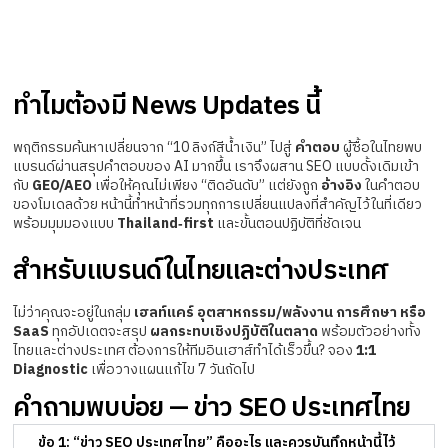
ทำไมต้องมี News Updates นี้
พฤติกรรมค้นหาเปลี่ยนจาก “10 ลิงก์สีน้ำเงิน” ไปสู่
คำตอบ
ผู้ซื้อในไทยพบ
แบรนด์ผ่านสรุปคำตอบของ AI มากขึ้น เราจึงผสาน SEO แบบดั้งเดิมเข้า
กับ
GEO/AEO
เพื่อให้คุณไม่เพียง “ติดอันดับ” แต่ยังถูก
อ้างอิง
ในคำตอบ
ของโมเดลด้วย หน้านี้ทำหน้าที่รวมทุกการเปลี่ยนแปลงที่สำคัญไว้ในที่เดียว
พร้อมมุมมองแบบ
Thailand‑first
และขั้นตอนปฏิบัติที่ชัดเจน
สำหรับแบรนด์ในไทยและต่างประเทศ
ไม่ว่าคุณจะอยู่ในกลุ่ม
เฮลท์แคร์ อุตสาหกรรม/พลังงาน การศึกษา หรือ
SaaS
ทุกอัปเดตจะสรุป
ผลกระทบเชิงปฏิบัติในตลาด
พร้อมตัวอย่างทั้ง
ไทยและต่างประเทศ ต้องการให้ทีมอินเฮาส์ทำได้เร็วขึ้น? จอง
1:1
Diagnostic
เพื่อวางแผนแก้ไข 7 วันถัดไป
คำถามพบบ่อย — ข่าว SEO ประเทศไทย
ข้อ 1: “ข่าว SEO ประเทศไทย” คืออะไร และควรบันทึกหน้านี้ไว้