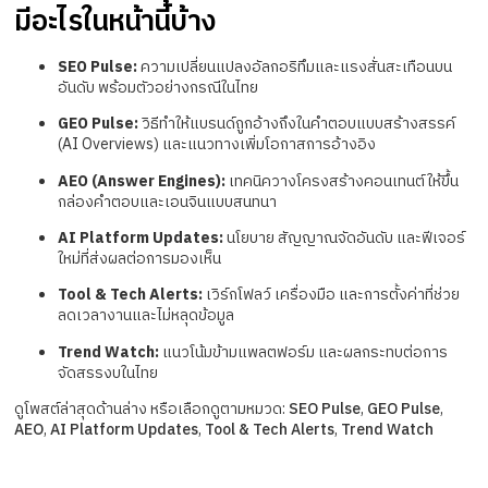
มีอะไรในหน้านี้บ้าง
SEO Pulse:
ความเปลี่ยนแปลงอัลกอริทึมและแรงสั่นสะเทือนบน
อันดับ พร้อมตัวอย่างกรณีในไทย
GEO Pulse:
วิธีทำให้แบรนด์ถูกอ้างถึงในคำตอบแบบสร้างสรรค์
(AI Overviews) และแนวทางเพิ่มโอกาสการอ้างอิง
AEO (Answer Engines):
เทคนิควางโครงสร้างคอนเทนต์ให้ขึ้น
กล่องคำตอบและเอนจินแบบสนทนา
AI Platform Updates:
นโยบาย สัญญาณจัดอันดับ และฟีเจอร์
ใหม่ที่ส่งผลต่อการมองเห็น
Tool & Tech Alerts:
เวิร์กโฟลว์ เครื่องมือ และการตั้งค่าที่ช่วย
ลดเวลางานและไม่หลุดข้อมูล
Trend Watch:
แนวโน้มข้ามแพลตฟอร์ม และผลกระทบต่อการ
จัดสรรงบในไทย
ดูโพสต์ล่าสุดด้านล่าง หรือเลือกดูตามหมวด:
SEO Pulse
,
GEO Pulse
,
AEO
,
AI Platform Updates
,
Tool & Tech Alerts
,
Trend Watch