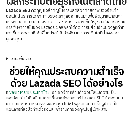
ผลกระทบต่อธุรกิจในตลาดไทย
Lazada SEO
คือกุญแจสำคัญในการปลดล็อกศักยภาพของร้านค้า
ออนไลน์ บริการเฉพาะทางของเราถูกออกแบบมาเพื่อพัฒนาหน้าสินค้า
ยกระดับคอนเทนต์ของร้านค้า และเพิ่มการมองเห็นให้สูงขึ้นในอัลกอริทึม
การค้นหาภายในของ Lazada ผลลัพธ์ที่ได้คือ การมีส่วนร่วมของลูกค้าที่
มากขึ้น ยอดขายที่เพิ่มขึ้นอย่างมีนัยสำคัญ และการเติบโตที่มั่นคงของ
ธุรกิจคุณ
อ่านเพิ่มเติม
ช่วยให้คุณประสบความสำเร็จ
ด้วย Lazada SEO ได้อย่างไร
ที่
Vault Mark ประเทศไทย
เราเชื่อว่าทุกร้านค้าออนไลน์มีความเป็น
เอกลักษณ์ นั่นจึงเป็นเหตุผลที่เราสร้างกลยุทธ์ Lazada SEO ที่ออกแบบ
มาโดยเฉพาะสำหรับธุรกิจของคุณ ไม่ใช่โซลูชันแบบสำเร็จรูป แต่เป็น
แผนการที่ลงมือทำได้จริงและพาร้านค้าของคุณไปสู่เป้าหมาย