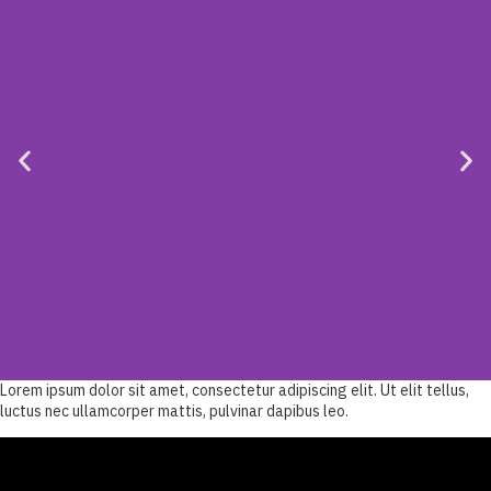
Lorem ipsum dolor sit amet, consectetur adipiscing elit. Ut elit tellus,
luctus nec ullamcorper mattis, pulvinar dapibus leo.
Before
Lorem ipsum dolor sit amet