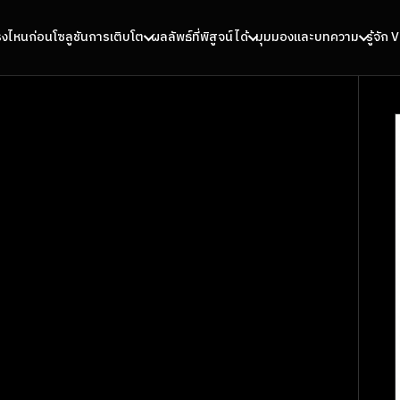
รงไหนก่อน
โซลูชันการเติบโต
ผลลัพธ์ที่พิสูจน์ได้
มุมมองและบทความ
รู้จัก