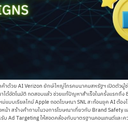
กค้าด้วย AI Verizon ยักษ์ใหญ่โทรคมนาคมสหรัฐฯ เปิดตัวผู้ช
าได้อัตโนมัติ ทดสอบแล้ว ช่วยแก้ปัญหาสำเร็จในครั้งแรกถึง
ม่แบบเรียลไทม์ Apple ถอดโฆษณา SNL สะท้อนยุค AI ต้อ
ล่วงหน้า สร้างคำถามในวงการโฆษณาเกี่ยวกับ Brand Safety 
หรับ Ad Targeting ให้สอดคล้องกับมาตรฐานคอนเทนต์และคว