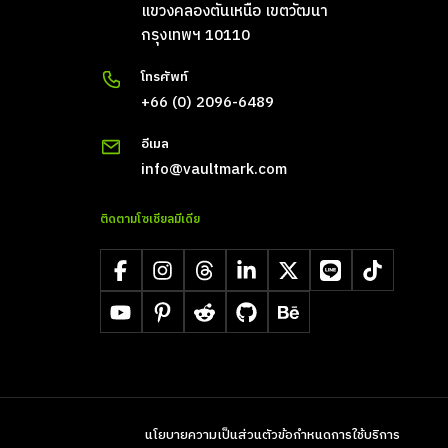
แขวงคลองตันเหนือ เขตวัฒนา
กรุงเทพฯ 10110
โทรศัพท์
+66 (0) 2096-6489
อีเมล
info@vaultmark.com
ติดตามโซเชียลมีเดีย
Facebook
Instagram
Threads
LinkedIn
X
LINE
TikTok
YouTube
Pinterest
Reddit
GitHub
Behance
นโยบายความเป็นส่วนตัว
ข้อกำหนดการใช้บริการ