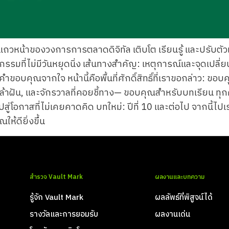
นแถวหน้าของวงการการตลาดดิจิทัล เติบโต เรียนรู้ และปรับตัว
ตกรรมที่ไม่มีวันหยุดนิ่ง เส้นทางสำคัญ: เหตุการณ์และจุดเปลี
ขอบคุณจากใจ หน้านี้คือพื้นที่ศักดิ์สิทธิ์ที่เราขอกล่าว: ขอบค
ี่กล้าฝัน, และจักรวาลที่คอยชี้ทาง— ขอบคุณสำหรับบทเรียน ท
สู่โอกาสที่ไม่เคยคาดคิด บทใหม่: ปีที่ 10 และต่อไป จากนี้ไปเ
ห้ดียิ่งขึ้น
สำรวจ Vault Mark
ผลงานและบทความ
รู้จัก Vault Mark
ผลลัพธ์ที่พิสูจน์ได้
รางวัลและการยอมรับ
ผลงานเด่น