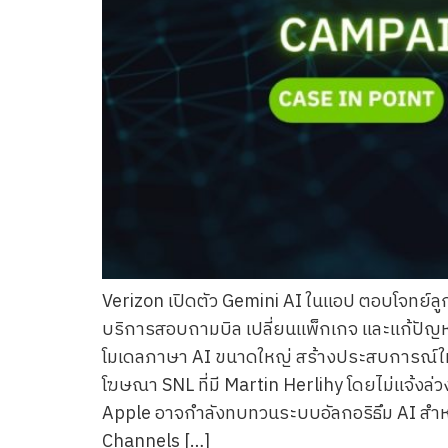
Verizon เปิดตัว Gemini AI ในแอป ตอบโจทย์ลู
บริการสอบถามบิล เปลี่ยนแพ็กเกจ และแก้ปัญห
โมเดลภาษา AI ขนาดใหญ่ สร้างประสบการณ์ให
โฆษณา SNL ที่มี Martin Herlihy โดยไม่แจ้ง
Apple อาจกำลังทบทวนระบบอัลกอริธึม AI สำ
Channels […]