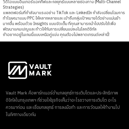
วิดีโอแบบอินเทอร์แอคทีฟและกลยุทธ์แบบหลายช่องทาง (Multi-Channel
Strategies)
แพลตฟอร์มที่กำลังมาแรงอย่าง TikTok และ LinkedIn กำลังเปลี่ยนโฉมการ
ทำโฆษณาแบบ PPC ให้หลากหลายและเข้าถึงกลุ่มเป้าหมายได้อย่างแม่นยำ
มากขึ้น พร้อมด้วย Insights แบบจัดเต็ม ที่คุณสามารถนำไปปรับใช้เพื่อ
พัฒนาแคมเปญและก้าวให้ทันการเปลี่ยนแปลงในโลกดิจิทัล
ถ้าอยากอยู่ในเกมนี้แบบเหนือคู่แข่ง คุณต้องไม่พลาดเทรนด์เหล่านี้!
Vault Mark คือพาร์ทเนอร์ด้านกลยุทธ์การเติบโตและประสิทธิภาพ
ดิจิทัลในกรุงเทพฯ ที่ช่วยให้ธุรกิจเห็นว่าอะไรขวางการเติบโต อะไร
ควรมาก่อน และเชื่อมกลยุทธ์ การลงมือทำ และการวัดผลให้ทำงานไป
ในทิศทางเดียวกัน