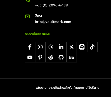
+66 (0) 2096-6489
อีเมล
info@vaultmark.com
ติดตามโซเชียลมีเดีย
Facebook
Instagram
Threads
LinkedIn
X
LINE
TikTok
YouTube
Pinterest
Reddit
GitHub
Behance
นโยบายความเป็นส่วนตัว
ข้อกำหนดการใช้บริการ