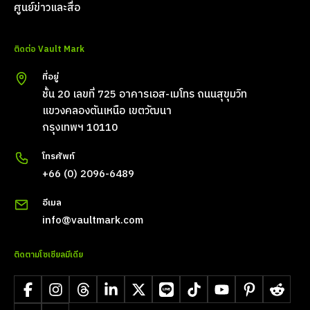
ศูนย์ข่าวและสื่อ
ติดต่อ Vault Mark
ที่อยู่
ชั้น 20 เลขที่ 725 อาคารเอส-เมโทร ถนนสุขุมวิท
แขวงคลองตันเหนือ เขตวัฒนา
กรุงเทพฯ 10110
โทรศัพท์
+66 (0) 2096-6489
อีเมล
info@vaultmark.com
ติดตามโซเชียลมีเดีย
Facebook
Instagram
Threads
LinkedIn
X
LINE
TikTok
YouTube
Pinterest
Reddit