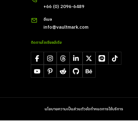
+66 (0) 2096-6489
อีเมล
info@vaultmark.com
ติดตามโซเชียลมีเดีย
Facebook
Instagram
Threads
LinkedIn
X
LINE
TikTok
YouTube
Pinterest
Reddit
GitHub
Behance
นโยบายความเป็นส่วนตัว
ข้อกำหนดการใช้บริการ