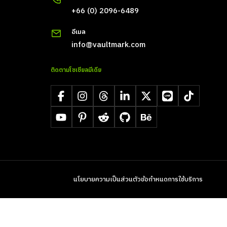
+66 (0) 2096-6489
อีเมล
info@vaultmark.com
ติดตามโซเชียลมีเดีย
Facebook
Instagram
Threads
LinkedIn
X
LINE
TikTok
YouTube
Pinterest
Reddit
GitHub
Behance
นโยบายความเป็นส่วนตัว
ข้อกำหนดการใช้บริการ