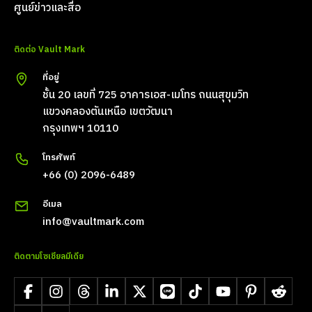
ศูนย์ข่าวและสื่อ
ติดต่อ Vault Mark
ที่อยู่
ชั้น 20 เลขที่ 725 อาคารเอส-เมโทร ถนนสุขุมวิท
แขวงคลองตันเหนือ เขตวัฒนา
กรุงเทพฯ 10110
โทรศัพท์
+66 (0) 2096-6489
อีเมล
info@vaultmark.com
ติดตามโซเชียลมีเดีย
Facebook
Instagram
Threads
LinkedIn
X
LINE
TikTok
YouTube
Pinterest
Reddit