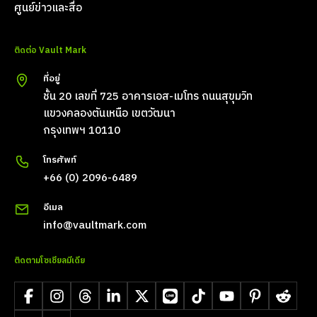
ศูนย์ข่าวและสื่อ
ติดต่อ Vault Mark
ที่อยู่
ชั้น 20 เลขที่ 725 อาคารเอส-เมโทร ถนนสุขุมวิท
แขวงคลองตันเหนือ เขตวัฒนา
กรุงเทพฯ 10110
โทรศัพท์
+66 (0) 2096-6489
อีเมล
info@vaultmark.com
ติดตามโซเชียลมีเดีย
Facebook
Instagram
Threads
LinkedIn
X
LINE
TikTok
YouTube
Pinterest
Reddit