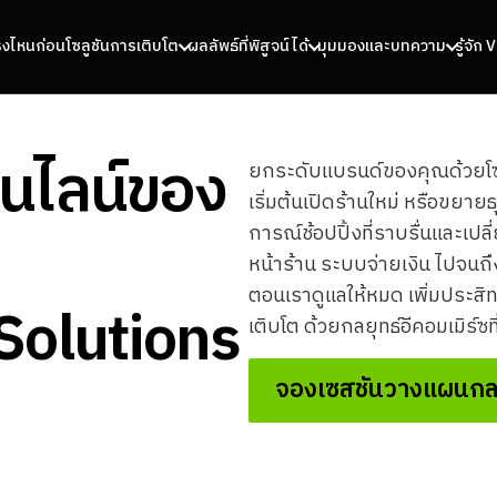
รงไหนก่อน
โซลูชันการเติบโต
ผลลัพธ์ที่พิสูจน์ได้
มุมมองและบทความ
รู้จัก
นไลน์ของ
ยกระดับแบรนด์ของคุณด้วยโซลูช
เริ่มต้นเปิดร้านใหม่ หรือขยาย
การณ์ช้อปปิ้งที่ราบรื่นและเปล
หน้าร้าน ระบบจ่ายเงิน ไปจนถึ
ตอนเราดูแลให้หมด เพิ่มประส
olutions
เติบโต ด้วยกลยุทธ์อีคอมเมิร
จองเซสชันวางแผนกล