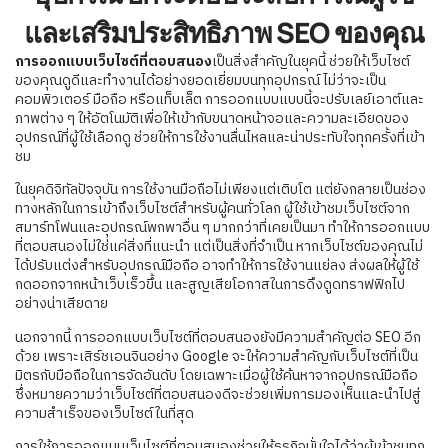
และเสริมประสิทธิภาพ SEO ของคุณ
การออกแบบเว็บไซต์ที่ตอบสนอง
เป็นสิ่งสำคัญในยุคนี้ ช่วยให้เว็บไซต์
ของคุณดูดีและทำงานได้อย่างยอดเยี่ยมบนทุกอุปกรณ์ ไม่ว่าจะเป็น
คอมพิวเตอร์ มือถือ หรือแท็บเล็ต การออกแบบแบบนี้จะปรับเลย์เอาต์และ
ภาพต่าง ๆ ให้อัตโนมัติเพื่อให้เข้ากับขนาดหน้าจอและความละเอียดของ
อุปกรณ์ที่ผู้ใช้เลือกดู ช่วยให้การใช้งานลื่นไหลและน่าประทับใจทุกครั้งที่เข้า
ชม
ในยุคดิจิทัลปัจจุบัน การใช้งานมือถือไม่เพียงแต่เติบโต แต่ยังกลายเป็นช่อง
ทางหลักในการเข้าถึงเว็บไซต์สำหรับผู้คนทั่วโลก ผู้ใช้เข้าชมเว็บไซต์จาก
สมาร์ทโฟนและอุปกรณ์พกพาอื่น ๆ มากกว่าที่เคยเป็นมา ทำให้การออกแบบ
ที่ตอบสนองไม่ใช่แค่สิ่งที่แนะนำ แต่เป็นสิ่งที่จำเป็น หากเว็บไซต์ของคุณไม่
ได้ปรับแต่งสำหรับอุปกรณ์มือถือ อาจทำให้การใช้งานแย่ลง ส่งผลให้ผู้ใช้
กดออกจากหน้าเว็บเร็วขึ้น และสูญเสียโอกาสในการดึงดูดทราฟฟิกไป
อย่างน่าเสียดาย
นอกจากนี้ การออกแบบเว็บไซต์ที่ตอบสนองยังมีความสำคัญต่อ SEO อีก
ด้วย เพราะเสิร์ชเอนจินอย่าง Google จะให้ความสำคัญกับเว็บไซต์ที่เป็น
มิตรกับมือถือในการจัดอันดับ โดยเฉพาะเมื่อผู้ใช้ค้นหาจากอุปกรณ์มือถือ
ซึ่งหมายความว่าเว็บไซต์ที่ตอบสนองดีจะช่วยเพิ่มการมองเห็นและนำไปสู่
ความสำเร็จของเว็บไซต์ในที่สุด
การใช้การออกแบบเว็บไซต์ที่ตอบสนองช่วยให้ธุรกิจมั่นใจได้ว่าผู้เข้าชมทุก