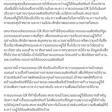
ครอบคลุมทุกขั้นตอนของการโต้ตอบระหว่างผู้ใช้กับผลิตภัณฑ์ ตั้งแต่การ
เริ่มต้นใช้งานไปจนถึงการใช้งานในระยะยาว การออกแบบ UX ไม่ได้เน้นแค่
เรื่องความสวยงามของผลิตภัณฑ์เท่านั้น แต่ยังรวมถึงประสบการณ์
ทั้งหมดที่ผู้ใช้ได้รับเมื่อใช้งาน เช่น ความพึงพอใจในการใช้งาน ความง่ายใน
การบรรลุเป้าหมาย และความมีประสิทธิภาพของกระบวนการทั้งหมด
บทบาทของนักออกแบบ UX คือการทำให้ทุกองค์ประกอบของผลิตภัณฑ์ถูก
ออกแบบอย่างเหมาะสมที่สุด เพื่อตอบสนองความต้องการของผู้ใช้ได้
อย่างมีประสิทธิภาพและสนุกสนาน กระบวนการนี้ต้องอาศัยความเข้าใจลึก
ซึ้งเกี่ยวกับพฤติกรรมและความชอบของผู้ใช้ ซึ่งได้มาจากการวิจัยอย่าง
ละเอียด เช่น แบบสำรวจ สัมภาษณ์ และการทดสอบการใช้งาน ข้อมูลเชิงลึก
ที่ได้จากการวิจัยนี้จะนำไปใช้ในการออกแบบ โครงสร้าง ฟังก์ชันการทำงาน
และองค์ประกอบการโต้ตอบของผลิตภัณฑ์
นอกจากนี้ การออกแบบ UX ยังต้องคิดถึงการวางแผนและการนำเสนอ
แบรนด์ รวมถึงตำแหน่งทางการตลาดของผลิตภัณฑ์ เพื่อให้ทุกการใช้งาน
ช่วยเสริมสร้างภาพลักษณ์และคุณค่าของแบรนด์ เป้าหมายหลักคือการ
สร้างผลิตภัณฑ์ที่ใช้งานง่ายและกลมกลืนกับชีวิตหรือการทำงานของผู้ใช้
ช่วยเพิ่มความสะดวก ความน่าสนใจ และความพึงพอใจในการใช้งาน
การออกแบบ UX ที่คำนึงถึงประสบการณ์โดยรวมของผู้ใช้มีบทบาทสำคัญ
ต่อความสำเร็จของผลิตภัณฑ์ ไม่เพียงแค่แก้ปัญหาเฉพาะของผู้ใช้เท่านั้น
แต่ยังมุ่งสร้างประสบการณ์ที่น่าประทับใจและช่วยส่งเสริมความสัมพันธ์ที่ดี
ระหว่างผู้ใช้กับผลิตภัณฑ์อีกด้วย