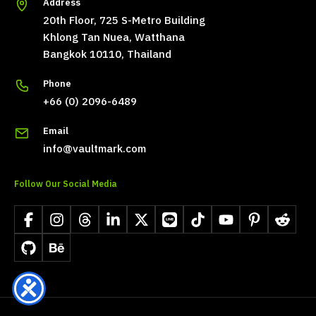
Address
20th Floor, 725 S-Metro Building
Khlong Tan Nuea, Watthana
Bangkok 10110, Thailand
Phone
+66 (0) 2096-6489
Email
info@vaultmark.com
Follow Our Social Media
Facebook
Instagram
Threads
LinkedIn
X
LINE
TikTok
YouTube
Pinterest
Reddit
GitHub
Behance