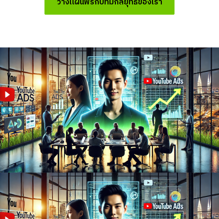
วางแผนฟรีกับทีมกลยุทธ์ของเรา