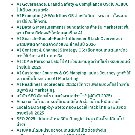
AI Governance, Brand Safety & Compliance OS: ใช้ AI แบบ
ไม่เสี่ยงแบรนด์พัง
AI Prompting & Workflow OS สำหรับทีมการตลาด: ตั้งระบบ
การใช้ AI ให้ทั้งทีม
AI Data & Measurement Foundations สำหรับ Marketer: พื้น
ฐาน Data ที่ต้องเข้าใจก่อนคุยเรื่อง AI
AI Search–Social–Paid–Influencer Stack Overview: ภา
พรวมสแตกการตลาดด้วย AI สำหรับปี 2026
AI Content & Channel Strategy OS: เลือกคอนเทนต์และช่อง
ทางให้เข้าทาง AI + คนจริง
AI ICP & Persona Lab: ใช้ AI ช่วยนิยามลูกค้าที่ใช่สำหรับแบรนด์
ไทยในปี 2026
AI Customer Journey & OS Mapping: แปลง Journey ลูกค้าให้
กลายเป็นโครงระบบ AI Marketing
AI Readiness Scorecard 2026: เช็กความพร้อมองค์กรไทยก่อ
นบูสต์ AI Marketing
บริษัท SEO คืออะไร และทำงานอย่างไร? (คู่มือปี 2025)
Amazon ในไทย: เทรนด์อีคอมเมิร์ซ & ผู้ขายไทยโกอินเตอร์
Local SEO Step-by-Step: ครอง Local Pack ไทย & เพิ่มยอด
ขายจริงปี 2025
SEO 2025: อัปเดตอัลกอริทึม Google ล่าสุด มีอะไรเปลี่ยนไป
บ้าง?
AI เปลี่ยนโฉมหน้าของคอนเทนต์มาร์เก็ตติ้งอย่างไร