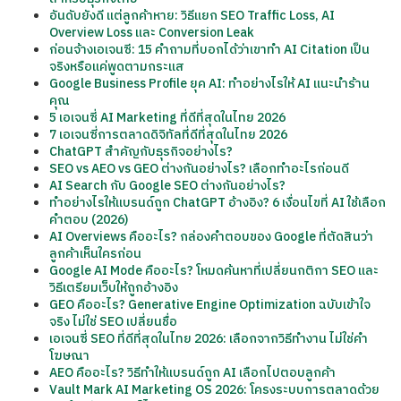
อันดับยังดี แต่ลูกค้าหาย: วิธีแยก SEO Traffic Loss, AI
Overview Loss และ Conversion Leak
ก่อนจ้างเอเจนซี: 15 คำถามที่บอกได้ว่าเขาทำ AI Citation เป็น
จริงหรือแค่พูดตามกระแส
Google Business Profile ยุค AI: ทำอย่างไรให้ AI แนะนำร้าน
คุณ
5 เอเจนซี่ AI Marketing ที่ดีที่สุดในไทย 2026
7 เอเจนซี่การตลาดดิจิทัลที่ดีที่สุดในไทย 2026
ChatGPT สำคัญกับธุรกิจอย่างไร?
SEO vs AEO vs GEO ต่างกันอย่างไร? เลือกทำอะไรก่อนดี
AI Search กับ Google SEO ต่างกันอย่างไร?
ทำอย่างไรให้แบรนด์ถูก ChatGPT อ้างอิง? 6 เงื่อนไขที่ AI ใช้เลือก
คำตอบ (2026)
AI Overviews คืออะไร? กล่องคำตอบของ Google ที่ตัดสินว่า
ลูกค้าเห็นใครก่อน
Google AI Mode คืออะไร? โหมดค้นหาที่เปลี่ยนกติกา SEO และ
วิธีเตรียมเว็บให้ถูกอ้างอิง
GEO คืออะไร? Generative Engine Optimization ฉบับเข้าใจ
จริง ไม่ใช่ SEO เปลี่ยนชื่อ
เอเจนซี่ SEO ที่ดีที่สุดในไทย 2026: เลือกจากวิธีทำงาน ไม่ใช่คำ
โฆษณา
AEO คืออะไร? วิธีทำให้แบรนด์ถูก AI เลือกไปตอบลูกค้า
Vault Mark AI Marketing OS 2026: โครงระบบการตลาดด้วย